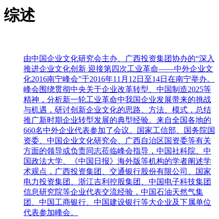
综述
由中国企业文化研究会主办、广西投资集团协办的“深入
推进企业文化创新 迎接第四次工业革命——中外企业文
化2016南宁峰会”于2016年11月12日至14日在南宁举办。
峰会围绕贯彻中央关于企业改革转型、中国制造2025等
精神，分析新一轮工业革命中我国企业发展带来的挑战
与机遇，研讨创新企业文化的思路、方法、模式，总结
推广新时期企业转型发展的典型经验。来自全国各地的
660名中外企业代表参加了会议。国家工信部、国务院国
资委、中国企业文化研究会、广西自治区国资委等有关
方面的领导或负责同志莅临峰会指导，中国社科院、中
国政法大学、《中国日报》海外版等机构的学者阐述学
术观点，广西投资集团、交通银行股份有限公司、国家
电力投资集团、浙江吉利控股集团、中国电子科技集团
信息研究院等企业代表交流经验，中国石油天然气集
团、中国工商银行、中国建设银行等大企业及下属单位
代表参加峰会。