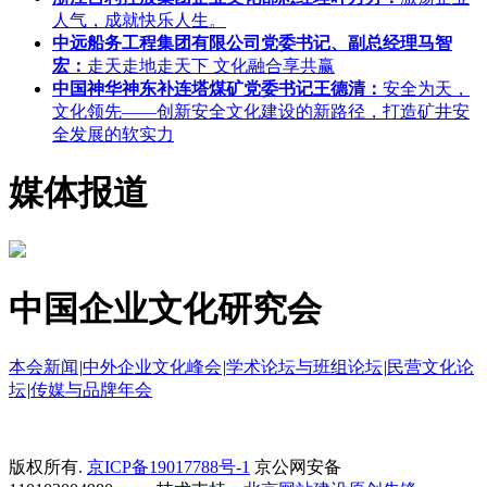
人气，成就快乐人生。
中远船务工程集团有限公司党委书记、副总经理马智
宏：
走天走地走天下 文化融合享共赢
中国神华神东补连塔煤矿党委书记王德清：
安全为天，
文化领先——创新安全文化建设的新路径，打造矿井安
全发展的软实力
媒体报道
中国企业文化研究会
本会新闻
|
中外企业文化峰会
|
学术论坛与班组论坛
|
民营文化论
坛
|
传媒与品牌年会
版权所有.
京ICP备19017788号-1
京公网安备