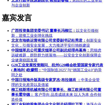
北京行政学院原副院长 教授赵春福：
第四次的工业革命
与企业创新
嘉宾发言
广西投资集团党委书记 董事长冯柳江：
以文化引领创
新，迎接工业全球化挑战
北京市地铁运营有限公司党委副书记杜秀君：
创新安全
文化，引领安全发展，大力推进平安行地铁建设
中国烟草总公司重庆烟草公司副总经理冉幕寿：
思细虑
远破难题，群防群力抓落地——以安全文化创新保障企
业健康稳固发展
G20工业发展投资顾问、杭州G20峰会欧盟国家专家代表
( 奥地利 )欧朦熙：
“中国制造2025”与“德国工业4.0”的异
同之处
中国日报海外版高级专家罗杰·布拉德肖 ：
中美企业管
理的文化差异以及借鉴
柳工锐斯塔机械有限公司董事长、柳工欧洲有限公司董
事长霍华德：
客户导向 品质成就未来 以人为本 合作创
造价值
浙江吉利控股集团企业文化部总经理叶万芳：
激荡企业