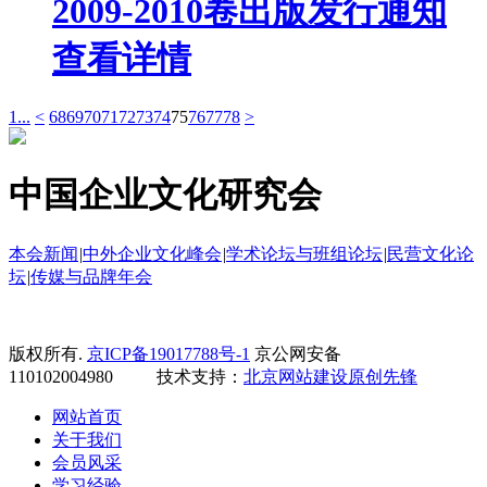
2009-2010卷出版发行通知
查看详情
1...
<
68
69
70
71
72
73
74
75
76
77
78
>
中国企业文化研究会
本会新闻
|
中外企业文化峰会
|
学术论坛与班组论坛
|
民营文化论
坛
|
传媒与品牌年会
版权所有.
京ICP备19017788号-1
京公网安备
110102004980 技术支持：
北京网站建设
原创先锋
网站首页
关于我们
会员风采
学习经验